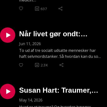
når der bliver sagt ’nej’
For nogle mennesker kan selv helt almindelige
637
krav opleves som så belastende, at de bliver
til alt
umulige at imødekomme. Så hvad kan du gøre
som socialpædagog i de situationer?
I denne episode skal du høre om ’ekstrem
Når livet gør ondt:
kravafvisende adfærd’ – som du måske også
som PDA (Pathological Demand Avoidance).
Sådan hjælper du
Jun 11, 2026
Psykolog Bo Hejlskov Elvén og socialpædagog
To ud af tre socialt udsatte mennesker har
mennesker gennem
Kasper Lorentzen fortæller, hvorfor
haft selvmordstanker. Så hvordan kan du som
modstanden sjældent handler om trods eller
følelsesmæssigt kaos
socialpædagog hjælpe med at håndtere de
2.3K
manglende vilje, men i stedet om stress,
voldsomme følelser og tanker?
overbelastning og behov for kontrol.
Dialektisk Adfærdsterapi – DAT – er en
Du får konkrete eksempler fra praksis og
metode, der kan hjælpe mennesker med at
inspiration til, hvordan du kan arbejde med
forstå og regulere svære følelser, håndtere
Susan Hart: Traumer,
relationer, struktur og selvbestemmelse i
kriser og skabe mere stabile relationer.
mødet med borgere, der oplever krav som
I denne episode skal du høre, hvordan du helt
tilknytning og trivsel
May 14, 2026
belastende.
konkret kan bruge DAT som socialpædagog –