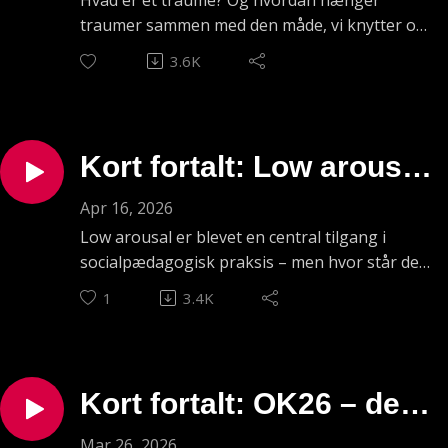
Hvad er et traume? Og hvordan hænger
Medvirkende: Kasper Lorentzen,
hænger uløseligt
særligt i arbejdet med mennesker, der
traumer sammen med den måde, vi knytter os
socialpædagog på Autismecenter
kæmper med voldsomme følelser, selvskade
sammen – forstå
til andre mennesker på?
Guldborgsund og neuropsykolog Bo Hejlskov
3.6K
eller selvmordstanker.
I denne episode forklarer psykolog Susan Hart
Elvén.Tilrettelæggelse og produktion: Mads
hvordan
Du møder socialpædagog Lone Neessen, som
forskellen mellem enkeltstående traumer og
Christian Heede / Kontekst & LydRedaktør:
arbejder med unge med alvorlige sociale og
udviklingstraumer – og hvordan utryg
Frederikke Halling Hastrup
psykiske udfordringer. Hun fortæller, hvordan
tilknytning kan få betydning for, hvordan et
Kort fortalt: Low arousal
hun bruger DAT i hverdagen – blandt andet
menneske reagerer på belastning, svigt og
gennem opmærksomhedsøvelser,
voldsomme oplevelser.
anno 2026 – Bo Hejlskov
Apr 16, 2026
følelsesregulering, forebyggelsesplaner og
Med afsæt i neuroaffektiv udviklingspsykologi
Low arousal er blevet en central tilgang i
konkrete krisefærdigheder.
Elvén gør status
og tilknytningsteorien dykker hun ned i
socialpædagogisk praksis – men hvor står den
Du møder også psykolog Christina Prang
traumebegrebet i socialpædagogisk praksis.
egentlig i dag?
Behr, der forklarer, hvad DAT er, hvorfor
1
3.4K
Og du skal bl.a. høre om Trivselstrekanten,
I denne episode fortæller psykolog Bo
metoden kan være virksom for mennesker
som er et redskab til at arbejde langsigtet med
Hejlskov Elvén, hvordan han ser tilgangen har
med selvmordstanker – og hvordan
at skabe samhørighed, kontrol og mening for
udviklet sig siden han introducerede den i
fagpersoner kan støtte borgeren i at skabe
mennesker med udviklingstraumer.
Danmark i 2004 – og hvad der ifølge ham er
små, men afgørende forandringer i livet.
Kort fortalt: OK26 – det
I programmet taler Susan Hart bl.a. om
vigtigt at holde fast i i dag.
Medvirkende: Lone Neessen, socialpædagog
begrebet 'selvagens' – det har vi lavet dette
Han kommer også ind på nogle af de mest
betyder aftalen for
og udkørende vejleder i Roskilde Kommune og
Mar 26, 2026